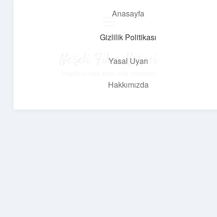
Anasayfa
menüyü
aç
Gizlilik Politikası
Neşeli Fikir Köşesi
Yasal Uyarı
Hayatına neşe katan kısa hikayeler!
Hakkımızda