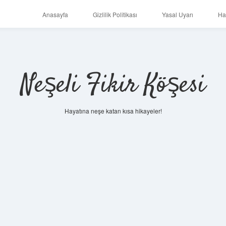
Anasayfa
Gizlilik Politikası
Yasal Uyarı
Ha
Neşeli Fikir Köşesi
Hayatına neşe katan kısa hikayeler!