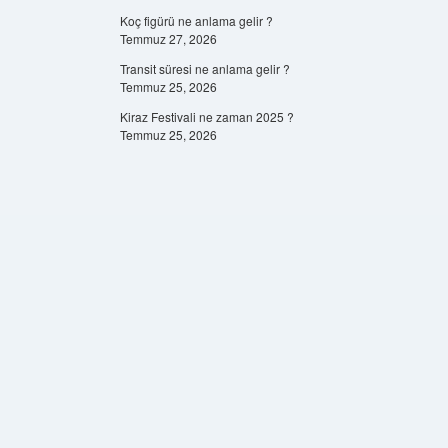
Koç figürü ne anlama gelir ?
Temmuz 27, 2026
Transit süresi ne anlama gelir ?
Temmuz 25, 2026
Kiraz Festivali ne zaman 2025 ?
Temmuz 25, 2026