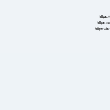
Saat
https:
https://
https://