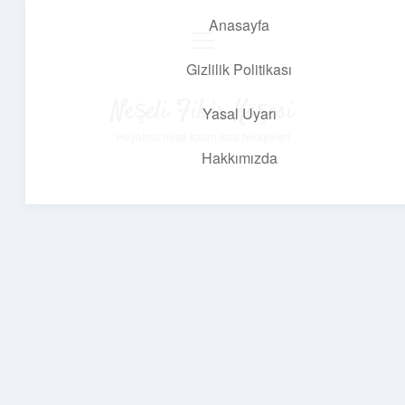
Anasayfa
menüyü
aç
Gizlilik Politikası
Neşeli Fikir Köşesi
Yasal Uyarı
Hayatına neşe katan kısa hikayeler!
Hakkımızda