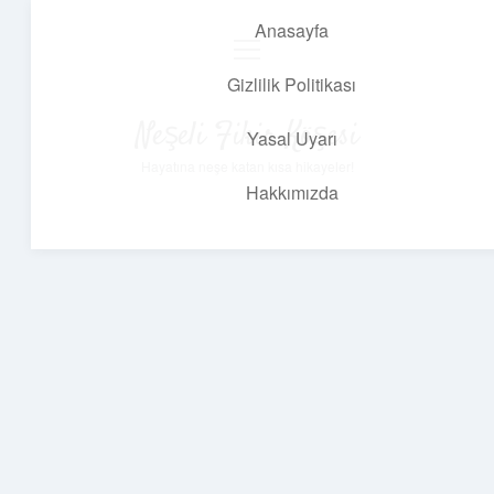
Anasayfa
menüyü
aç
Gizlilik Politikası
Neşeli Fikir Köşesi
Yasal Uyarı
Hayatına neşe katan kısa hikayeler!
Hakkımızda