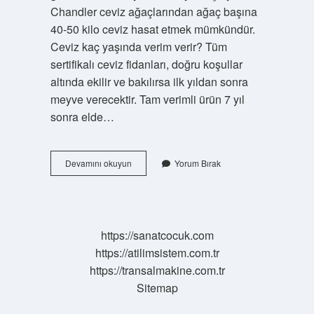
Chandler ceviz ağaçlarından ağaç başına
40-50 kilo ceviz hasat etmek mümkündür.
Ceviz kaç yaşında verim verir? Tüm
sertifikalı ceviz fidanları, doğru koşullar
altında ekilir ve bakılırsa ilk yıldan sonra
meyve verecektir. Tam verimli ürün 7 yıl
sonra elde…
Chandler
Devamını okuyun
Yorum Bırak
Ceviz
5
Yaşında
Kaç
Kilo
https://sanatcocuk.com
Verir
https://atilimsistem.com.tr
https://transalmakine.com.tr
Sitemap