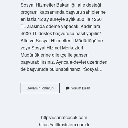
Sosyal Hizmetler Bakanlığı, aile desteği
programı kapsamında başvuru sahiplerine
en fazla 12 ay süreyle aylık 850 ila 1250
TL arasında ödeme yapacak. Kadınlara
4000 TL destek başvurusu nasıl yapılır?
Aile ve Sosyal Hizmetler İl Müdürlüğü’ne
veya Sosyal Hizmet Merkezleri
Müdürlüklerine dilekçe ile şahsen
başvurabilirsiniz. Ayrıca e-devlet üzerinden
de başvuruda bulunabilirsiniz. “Sosyal…
15
Devamını okuyun
Yorum Bırak
Bin
Tl
Sosyal
Yardım
Başvurusu
https://sanatcocuk.com
Nasıl
https://atilimsistem.com.tr
Yapılır