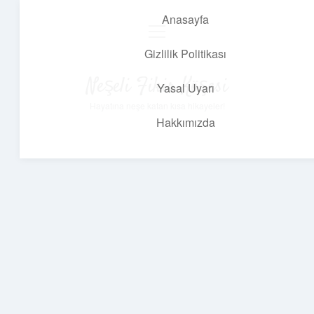
Anasayfa
menüyü
aç
Gizlilik Politikası
Neşeli Fikir Köşesi
Yasal Uyarı
Hayatına neşe katan kısa hikayeler!
Hakkımızda