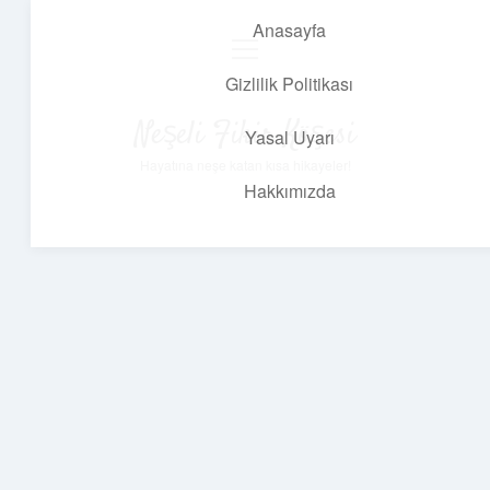
Anasayfa
menüyü
aç
Gizlilik Politikası
Neşeli Fikir Köşesi
Yasal Uyarı
Hayatına neşe katan kısa hikayeler!
Hakkımızda