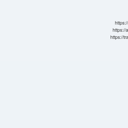
Schengen
Vizesi
Kaç
Tl
https:
https://
https://