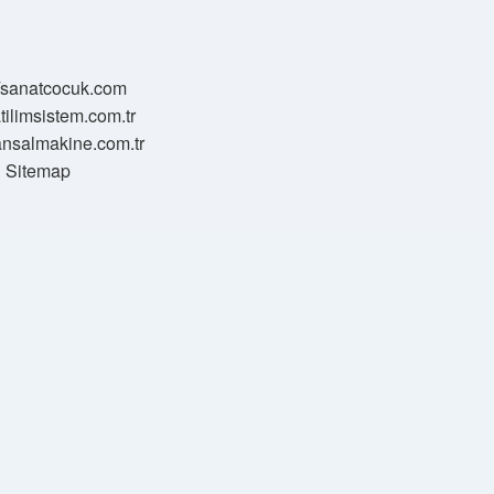
//sanatcocuk.com
atilimsistem.com.tr
transalmakine.com.tr
Sitemap