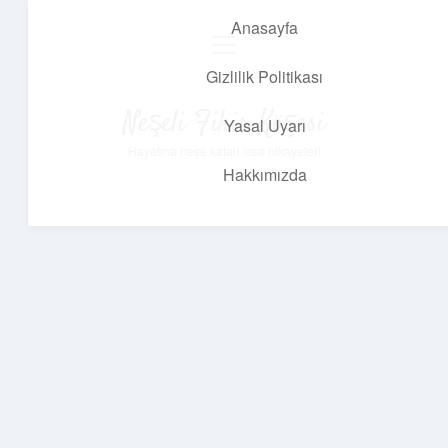
Anasayfa
menüyü
aç
Gizlilik Politikası
Neşeli Fikir Köşesi
Yasal Uyarı
Hayatına neşe katan kısa hikayeler!
Hakkımızda