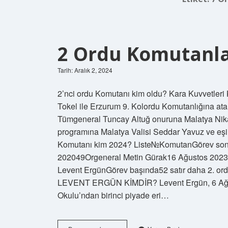
2 Ordu Komutanla
Tarih: Aralık 2, 2024
2’nci ordu Komutanı kim oldu? Kara Kuvvetleri
Tokel ile Erzurum 9. Kolordu Komutanlığına a
Tümgeneral Tuncay Altuğ onuruna Malatya Nik
programına Malatya Valisi Seddar Yavuz ve eşi
Komutanı kim 2024? Liste№KomutanGörev son
202049Orgeneral Metin Gürak16 Ağustos 2023
Levent ErgünGörev başında52 satır daha 2. 
LEVENT ERGÜN KİMDİR? Levent Ergün, 6 Ağust
Okulu’ndan birinci piyade eri…