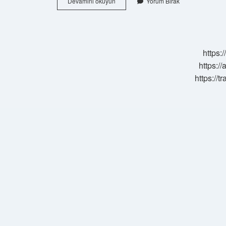
2
Devamını okuyun
Yorum Bırak
Ordu
Komutanları
Kim
https:
https://
https://