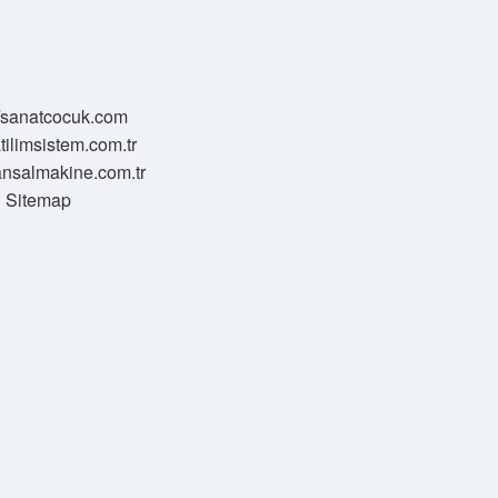
//sanatcocuk.com
atilimsistem.com.tr
transalmakine.com.tr
Sitemap