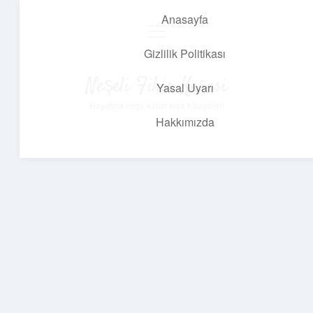
Anasayfa
menüyü
aç
Gizlilik Politikası
Neşeli Fikir Köşesi
Yasal Uyarı
Hayatına neşe katan kısa hikayeler!
Hakkımızda