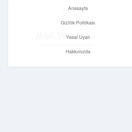
Anasayfa
menüyü
aç
Gizlilik Politikası
Neşeli Fikir Köşesi
Yasal Uyarı
Hayatına neşe katan kısa hikayeler!
Hakkımızda