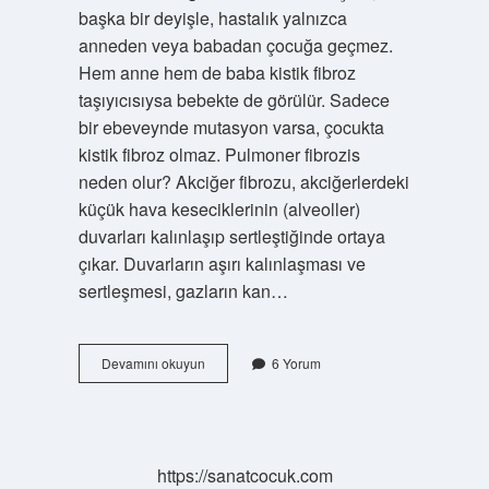
başka bir deyişle, hastalık yalnızca
anneden veya babadan çocuğa geçmez.
Hem anne hem de baba kistik fibroz
taşıyıcısıysa bebekte de görülür. Sadece
bir ebeveynde mutasyon varsa, çocukta
kistik fibroz olmaz. Pulmoner fibrozis
neden olur? Akciğer fibrozu, akciğerlerdeki
küçük hava keseciklerinin (alveoller)
duvarları kalınlaşıp sertleştiğinde ortaya
çıkar. Duvarların aşırı kalınlaşması ve
sertleşmesi, gazların kan…
Pulmoner
Devamını okuyun
6 Yorum
Fibrozis
Genetik
Mi
https://sanatcocuk.com