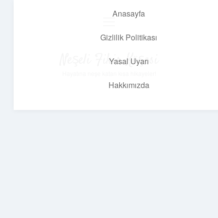
Anasayfa
menüyü
aç
Gizlilik Politikası
Neşeli Fikir Köşesi
Yasal Uyarı
Hayatına neşe katan kısa hikayeler!
Hakkımızda