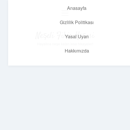
Anasayfa
menüyü
aç
Gizlilik Politikası
Neşeli Fikir Köşesi
Yasal Uyarı
Hayatına neşe katan kısa hikayeler!
Hakkımızda