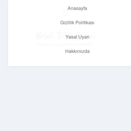
Anasayfa
menüyü
aç
Gizlilik Politikası
Neşeli Fikir Köşesi
Yasal Uyarı
Hayatına neşe katan kısa hikayeler!
Hakkımızda