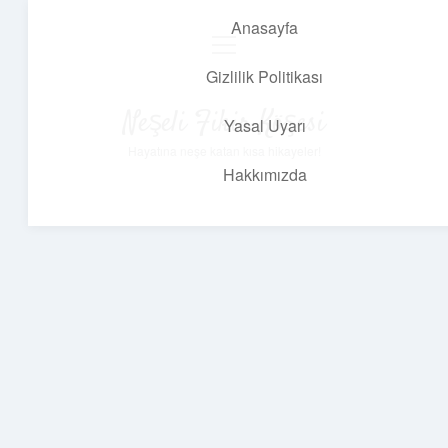
Anasayfa
menüyü
aç
Gizlilik Politikası
Neşeli Fikir Köşesi
Yasal Uyarı
Hayatına neşe katan kısa hikayeler!
Hakkımızda