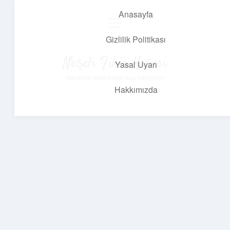
Anasayfa
menüyü
aç
Gizlilik Politikası
Neşeli Fikir Köşesi
Yasal Uyarı
Hayatına neşe katan kısa hikayeler!
Hakkımızda