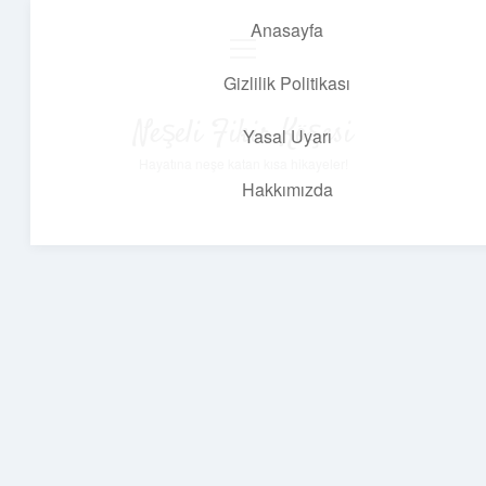
Anasayfa
menüyü
aç
Gizlilik Politikası
Neşeli Fikir Köşesi
Yasal Uyarı
Hayatına neşe katan kısa hikayeler!
Hakkımızda