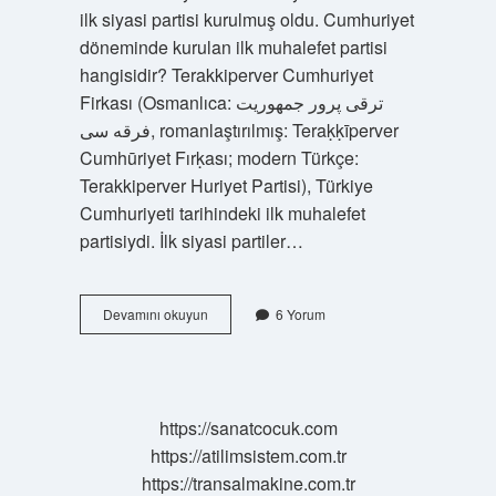
ilk siyasi partisi kurulmuş oldu. Cumhuriyet
döneminde kurulan ilk muhalefet partisi
hangisidir? Terakkiperver Cumhuriyet
Firkası (Osmanlıca: ترقی‌ پرور جمهوریت
فرقه‌‌ سی, romanlaştırılmış: Teraḳḳīperver
Cumhūriyet Fırḳası; modern Türkçe:
Terakkiperver Huriyet Partisi), Türkiye
Cumhuriyeti tarihindeki ilk muhalefet
partisiydi. İlk siyasi partiler…
Cumhuriyetin
Devamını okuyun
6 Yorum
Ilk
Yıllarında
Kurulan
Partiler
Nelerdir
https://sanatcocuk.com
https://atilimsistem.com.tr
https://transalmakine.com.tr