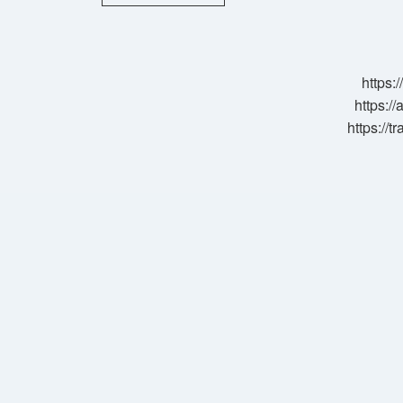
Mı
Avangart
Mı
https:
https://
https://