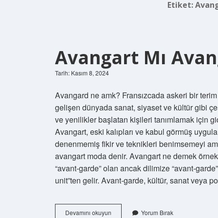
Etiket:
Avan
Avangart Mı Avan
Tarih: Kasım 8, 2024
Avangard ne amk? Fransızcada askeri bir terim o
gelişen dünyada sanat, siyaset ve kültür gibi çe
ve yenilikler başlatan kişileri tanımlamak için 
Avangart, eski kalıpları ve kabul görmüş uygu
denenmemiş fikir ve teknikleri benimsemeyi am
avangart moda denir. Avangart ne demek örnek?
“avant-garde” olan ancak dilimize “avant-garde”
unit”ten gelir. Avant-garde, kültür, sanat veya p
Avangart
Devamını okuyun
Yorum Bırak