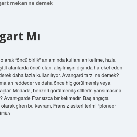
gart mekan ne demek
gart Mı
larak “öncü birlik” anlamında kullanılan kelime, hızla
şitli alanlarda öncü olan, alışılmışın dışında hareket eden
giderek daha fazla kullanılıyor. Avangard tarzı ne demek?
lamaları reddeder ve daha önce hiç görülmemiş veya
açlar. Modada, benzeri görülmemiş stillerin yansımasına
 Avant-garde Fransızca bir kelimedir. Başlangıçta
 olarak giren bu kavram, Fransız askeri terimi “pioneer
olitika…