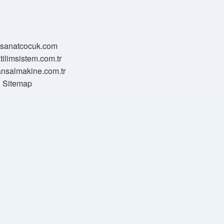
//sanatcocuk.com
atilimsistem.com.tr
transalmakine.com.tr
Sitemap