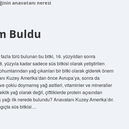
ğinin anavatanı neresi
im Buldu
azla türü bulunan bu bitki, 16. yüzyıldan sonra
8. yüzyıla kadar sadece süs bitkisi olarak yetiştirilen
ohumlarından yağ çıkarılan bir bitki olarak giderek önem
tanı Kuzey Amerika’dan önce Avrupa’ya, sonra da
ve çoklu doymamış yağ asitleri, vitaminler ve mineraller
ik yağ olarak değil, çiftliklerde protein açısından
ek yağı ilk nerede bulundu? Anavatanı Kuzey Amerika’dır.
ngıçta süs bitkisi…