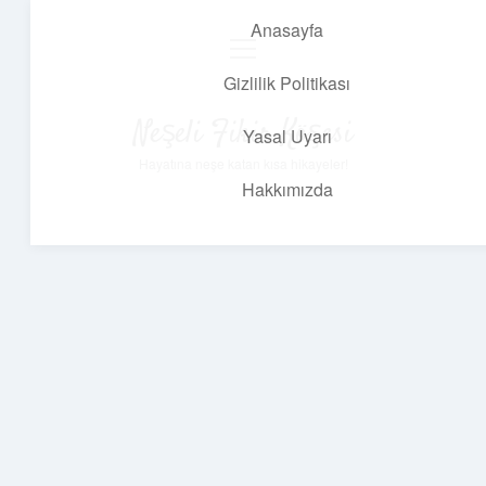
Anasayfa
menüyü
aç
Gizlilik Politikası
Neşeli Fikir Köşesi
Yasal Uyarı
Hayatına neşe katan kısa hikayeler!
Hakkımızda