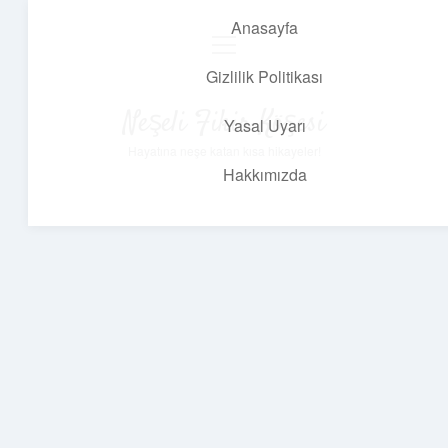
Anasayfa
menüyü
aç
Gizlilik Politikası
Neşeli Fikir Köşesi
Yasal Uyarı
Hayatına neşe katan kısa hikayeler!
Hakkımızda