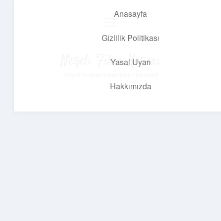
Anasayfa
menüyü
aç
Gizlilik Politikası
Neşeli Fikir Köşesi
Yasal Uyarı
Hayatına neşe katan kısa hikayeler!
Hakkımızda