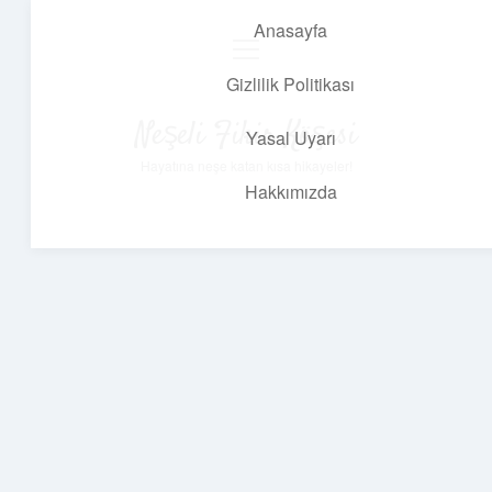
Anasayfa
menüyü
aç
Gizlilik Politikası
Neşeli Fikir Köşesi
Yasal Uyarı
Hayatına neşe katan kısa hikayeler!
Hakkımızda