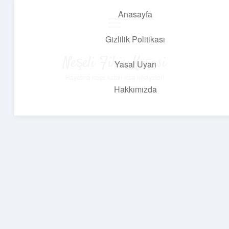
Anasayfa
menüyü
aç
Gizlilik Politikası
Neşeli Fikir Köşesi
Yasal Uyarı
Hayatına neşe katan kısa hikayeler!
Hakkımızda