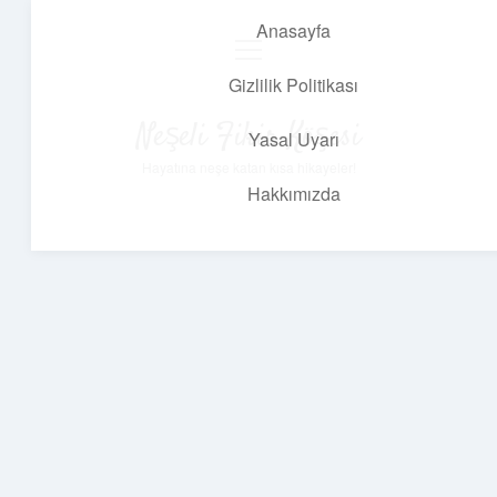
Anasayfa
menüyü
aç
Gizlilik Politikası
Neşeli Fikir Köşesi
Yasal Uyarı
Hayatına neşe katan kısa hikayeler!
Hakkımızda