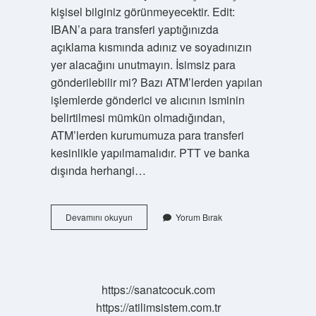
kişisel bilginiz görünmeyecektir. Edit:
IBAN’a para transferi yaptığınızda
açıklama kısmında adınız ve soyadınızın
yer alacağını unutmayın. İsimsiz para
gönderilebilir mi? Bazı ATM’lerden yapılan
işlemlerde gönderici ve alıcının isminin
belirtilmesi mümkün olmadığından,
ATM’lerden kurumumuza para transferi
kesinlikle yapılmamalıdır. PTT ve banka
dışında herhangi…
Isim
Devamını okuyun
Yorum Bırak
Vermeden
Ibana
Para
Atılır
Mı
https://sanatcocuk.com
https://atilimsistem.com.tr