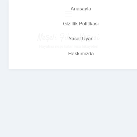
Anasayfa
menüyü
aç
Gizlilik Politikası
Neşeli Fikir Köşesi
Yasal Uyarı
Hayatına neşe katan kısa hikayeler!
Hakkımızda