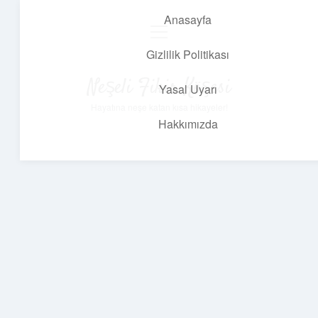
Anasayfa
menüyü
aç
Gizlilik Politikası
Neşeli Fikir Köşesi
Yasal Uyarı
Hayatına neşe katan kısa hikayeler!
Hakkımızda