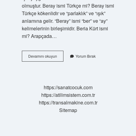
olmuştur. Beray ismi Türkçe mi? Beray ismi
Türkçe kökenlidir ve “parlaklık” ve “ışık”
anlamına gelir. “Beray” ismi “ber” ve “ay”
kelimelerinin birleşimidir. Beria Kürt ismi
mi? Arapçada…
Bayri
Devamını okuyun
Yorum Bırak
Ismi
Ne
Demek
https://sanatcocuk.com
https://atilimsistem.com.tr
https://transalmakine.com.tr
Sitemap