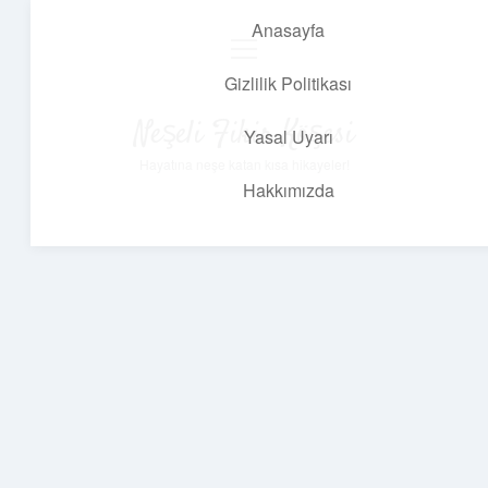
Anasayfa
menüyü
aç
Gizlilik Politikası
Neşeli Fikir Köşesi
Yasal Uyarı
Hayatına neşe katan kısa hikayeler!
Hakkımızda