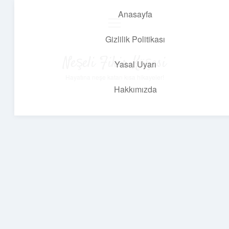
Anasayfa
menüyü
aç
Gizlilik Politikası
Neşeli Fikir Köşesi
Yasal Uyarı
Hayatına neşe katan kısa hikayeler!
Hakkımızda