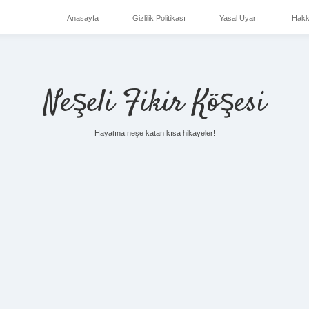
Anasayfa
Gizlilik Politikası
Yasal Uyarı
Hakk
Neşeli Fikir Köşesi
Hayatına neşe katan kısa hikayeler!