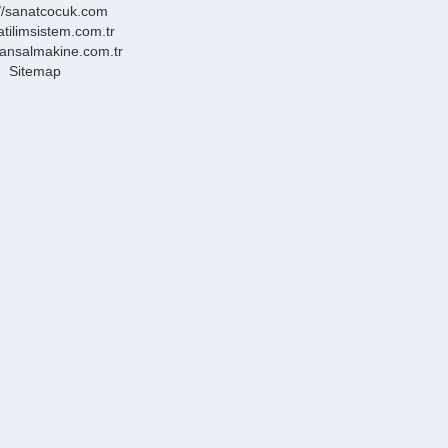
://sanatcocuk.com
/atilimsistem.com.tr
transalmakine.com.tr
Sitemap