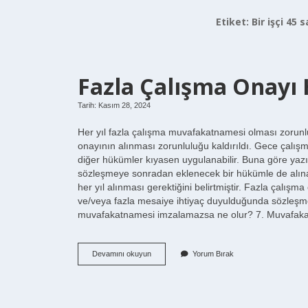
Etiket:
Bir işçi 45 
Fazla Çalışma Onayı 
Tarih: Kasım 28, 2024
Her yıl fazla çalışma muvafakatnamesi olması zorunlu
onayının alınması zorunluluğu kaldırıldı. Gece çalı
diğer hükümler kıyasen uygulanabilir. Buna göre yazılı
sözleşmeye sonradan eklenecek bir hükümle de alınabi
her yıl alınması gerektiğini belirtmiştir. Fazla çalış
ve/veya fazla mesaiye ihtiyaç duyulduğunda sözleşmese
muvafakatnamesi imzalamazsa ne olur? 7. Muvafaka
Fazla
Devamını okuyun
Yorum Bırak
Çalışma
Onayı
Her
Yıl
Alınmalı