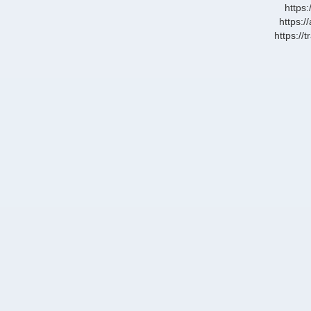
https
Mı
https:/
https://