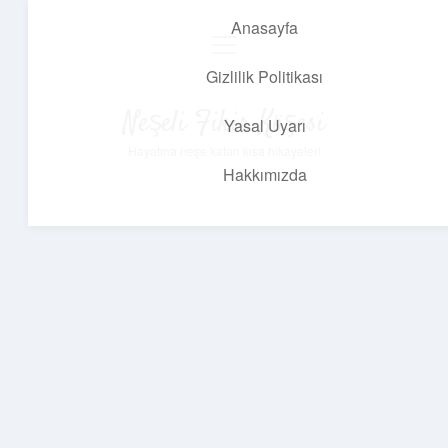
Anasayfa
menüyü
aç
Gizlilik Politikası
Neşeli Fikir Köşesi
Yasal Uyarı
Hayatına neşe katan kısa hikayeler!
Hakkımızda