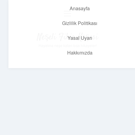
Anasayfa
menüyü
aç
Gizlilik Politikası
Neşeli Fikir Köşesi
Yasal Uyarı
Hayatına neşe katan kısa hikayeler!
Hakkımızda