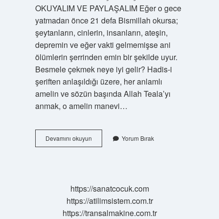
OKUYALIM VE PAYLAŞALIM Eğer o gece
yatmadan önce 21 defa Bismillah okursa;
şeytanların, cinlerin, insanların, ateşin,
depremin ve eğer vakti gelmemişse ani
ölümlerin şerrinden emin bir şekilde uyur.
Besmele çekmek neye iyi gelir? Hadis-i
şeriften anlaşıldığı üzere, her anlamlı
amelin ve sözün başında Allah Teala’yı
anmak, o amelin manevi…
Bismillah
Devamını okuyun
Yorum Bırak
Demenin
Sırrı
Nedir
https://sanatcocuk.com
https://atilimsistem.com.tr
https://transalmakine.com.tr