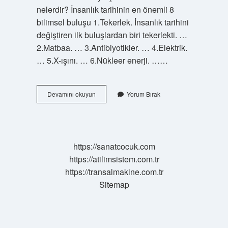
nelerdir? İnsanlık tarihinin en önemli 8
bilimsel buluşu 1.Tekerlek. İnsanlık tarihini
değiştiren ilk buluşlardan biri tekerlekti. …
2.Matbaa. … 3.Antibiyotikler. … 4.Elektrik.
… 5.X-ışını. … 6.Nükleer enerji. ……
İCat
Devamını okuyun
Yorum Bırak
Nedir
Kısa
Bilgi
https://sanatcocuk.com
https://atilimsistem.com.tr
https://transalmakine.com.tr
Sitemap