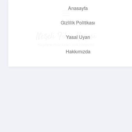
Anasayfa
menüyü
aç
Gizlilik Politikası
Neşeli Fikir Köşesi
Yasal Uyarı
Hayatına neşe katan kısa hikayeler!
Hakkımızda