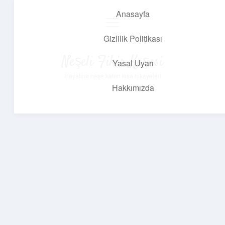
Anasayfa
menüyü
aç
Gizlilik Politikası
Neşeli Fikir Köşesi
Yasal Uyarı
Hayatına neşe katan kısa hikayeler!
Hakkımızda