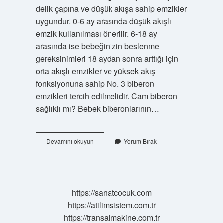
delik çapına ve düşük akışa sahip emzikler
uygundur. 0-6 ay arasında düşük akışlı
emzik kullanılması önerilir. 6-18 ay
arasında ise bebeğinizin beslenme
gereksinimleri 18 aydan sonra arttığı için
orta akışlı emzikler ve yüksek akış
fonksiyonuna sahip No. 3 biberon
emzikleri tercih edilmelidir. Cam biberon
sağlıklı mı? Bebek biberonlarının…
Yenidoğan
Devamını okuyun
Yorum Bırak
Için
Cam
Biberon
Mu
Plastik
https://sanatcocuk.com
Mi
https://atilimsistem.com.tr
https://transalmakine.com.tr