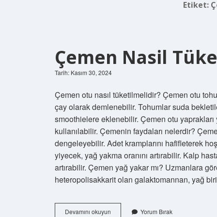
Etiket:
Ç
Çemen Nasil Tüket
Tarih: Kasım 30, 2024
Çemen otu nasıl tüketilmelidir? Çemen otu tohu
çay olarak demlenebilir. Tohumlar suda bekletil
smoothielere eklenebilir. Çemen otu yaprakları
kullanılabilir. Çemenin faydaları nelerdir? Çeme
dengeleyebilir. Adet kramplarını hafifleterek hoş
yiyecek, yağ yakma oranını artırabilir. Kalp hast
artırabilir. Çemen yağ yakar mı? Uzmanlara gö
heteropolisakkarit olan galaktomannan, yağ bir
Çemen
Devamını okuyun
Yorum Bırak