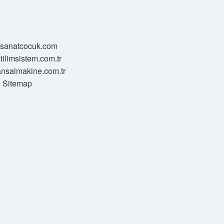
//sanatcocuk.com
atilimsistem.com.tr
transalmakine.com.tr
Sitemap