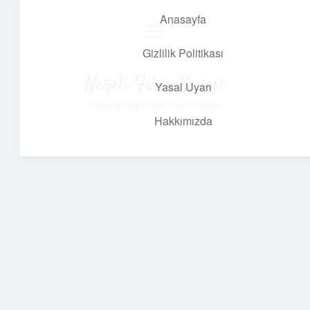
Anasayfa
menüyü
aç
Gizlilik Politikası
Neşeli Fikir Köşesi
Yasal Uyarı
Hayatına neşe katan kısa hikayeler!
Hakkımızda