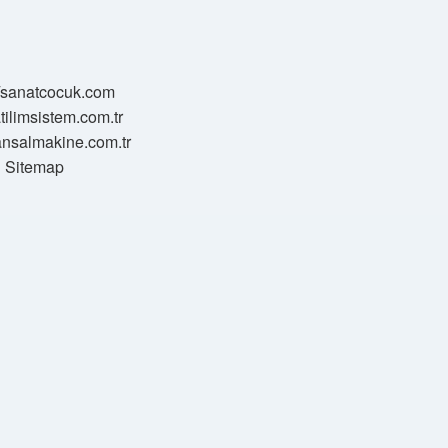
//sanatcocuk.com
atilimsistem.com.tr
transalmakine.com.tr
Sitemap