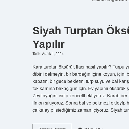
Siyah Turptan Öks
Yapılır
Tarih: Aralık 1, 2024
Kara turptan öksürük ilacı nasıl yapılır? Turpu 
dibini delmeyin, bir bardağın içine koyun, içini b
kapatın, bir gece bekletin, turp suyu ve bal ka
tok karnına birkaç gün için. Ev yapımı öksürük 
Zeytinyağını ısıtıp zencefil ekliyoruz. Karabibe
limon sıkıyoruz. Sonra bal ve pekmezi ekleyip he
çalkalayıp istediğimiz zaman içiyoruz. Siyah tu
Siyah
Devamını okuyun
Yorum Bırak