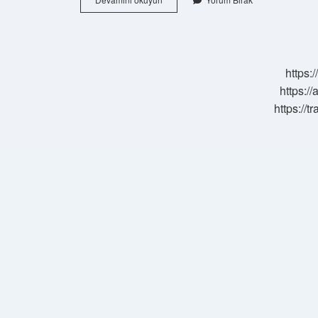
Turptan
Öksürük
Şurubu
Nasıl
Yapılır
https:
https://
https://