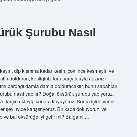
ürük Şurubu Nasıl
yıkayın, dip kısmına kadar kesin, çok ince kesmeyin ve
alla doldurun, kestiğiniz turp parçalarıyla ağzınızı
rışımı bardağı damla damla dolduracaktır, bunu sabahları
şurubu nasıl yapılır? Doğal öksürük şurubu yapıyoruz.
r ve tarçın ekleyip kenara koyuyoruz. Sonra içine yarım
r şeyi iyice karıştırıyoruz. Bir kaba döküyoruz. ve
rp ve bal öksürüğe iyi gelir mi? Balgamlı…