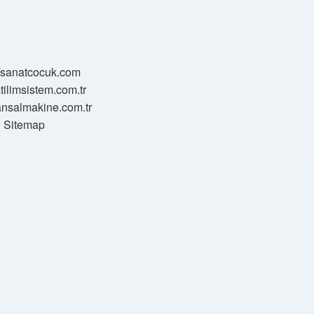
//sanatcocuk.com
atilimsistem.com.tr
transalmakine.com.tr
Sitemap