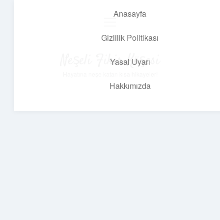
Anasayfa
menüyü
aç
Gizlilik Politikası
Neşeli Fikir Köşesi
Yasal Uyarı
Hayatına neşe katan kısa hikayeler!
Hakkımızda