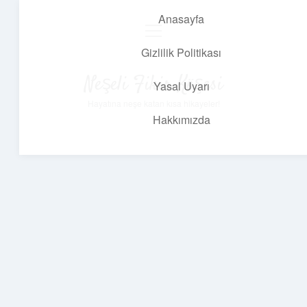
Anasayfa
menüyü
aç
Gizlilik Politikası
Neşeli Fikir Köşesi
Yasal Uyarı
Hayatına neşe katan kısa hikayeler!
Hakkımızda