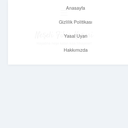
Anasayfa
menüyü
aç
Gizlilik Politikası
Neşeli Fikir Köşesi
Yasal Uyarı
Hayatına neşe katan kısa hikayeler!
Hakkımızda