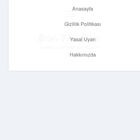
Anasayfa
menüyü
aç
Gizlilik Politikası
Neşeli Fikir Köşesi
Yasal Uyarı
Hayatına neşe katan kısa hikayeler!
Hakkımızda