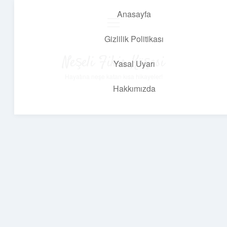
Anasayfa
menüyü
aç
Gizlilik Politikası
Neşeli Fikir Köşesi
Yasal Uyarı
Hayatına neşe katan kısa hikayeler!
Hakkımızda