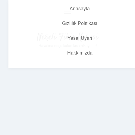
Anasayfa
menüyü
aç
Gizlilik Politikası
Neşeli Fikir Köşesi
Yasal Uyarı
Hayatına neşe katan kısa hikayeler!
Hakkımızda