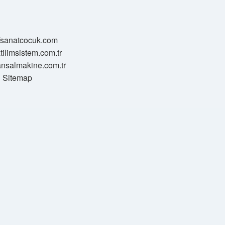
//sanatcocuk.com
atilimsistem.com.tr
transalmakine.com.tr
Sitemap