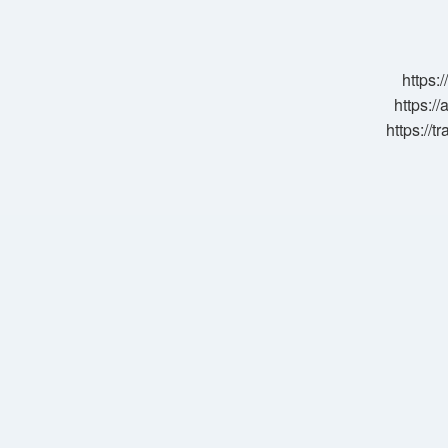
Ne
Demek
https:
https://
https://