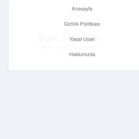
Anasayfa
menüyü
aç
Gizlilik Politikası
Neşeli Fikir Köşesi
Yasal Uyarı
Hayatına neşe katan kısa hikayeler!
Hakkımızda