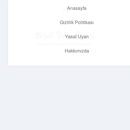
Anasayfa
menüyü
aç
Gizlilik Politikası
Neşeli Fikir Köşesi
Yasal Uyarı
Hayatına neşe katan kısa hikayeler!
Hakkımızda