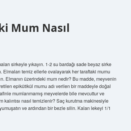
ki Mum Nasıl
ları sirkeyle yıkayın. 1-2 su bardağı sade beyaz sirke
n. Elmaları temiz ellerle ovalayarak her taraftaki mumu
ayın. Elmanın üzerindeki mum nedir? Bu madde, meyvenin
retilen epikütikül mumu adı verilen bir maddeyle doğal
parafinle mumlanmamış meyvelerde bile mevcuttur ve
um kalıntısı nasıl temizlenir? Saç kurutma makinesiyle
umuşatın ve ardından bir bezle silin. Kalan lekeyi 1/1