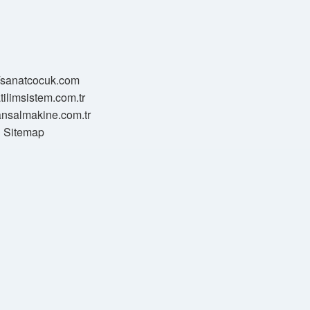
//sanatcocuk.com
atilimsistem.com.tr
transalmakine.com.tr
Sitemap