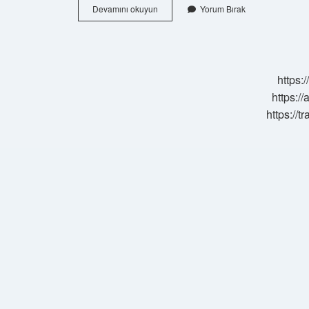
Elmanın
Devamını okuyun
Yorum Bırak
Üzerindeki
Mum
Nasıl
Temizlenir
https:
https://
https://