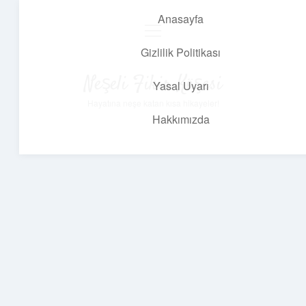
Anasayfa
menüyü
aç
Gizlilik Politikası
Neşeli Fikir Köşesi
Yasal Uyarı
Hayatına neşe katan kısa hikayeler!
Hakkımızda