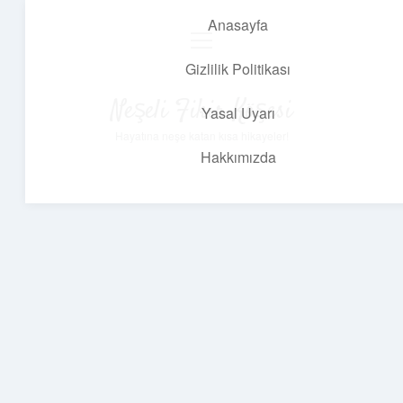
Anasayfa
menüyü
aç
Gizlilik Politikası
Neşeli Fikir Köşesi
Yasal Uyarı
Hayatına neşe katan kısa hikayeler!
Hakkımızda